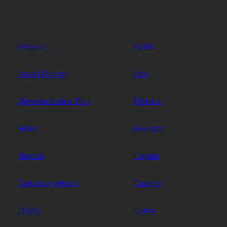
Ancona
Aosta
Ascoli Piceno
Asti
Barletta-Andria-Trani
Belluno
Biella
Bologna
Brindisi
Cagliari
Carbonia-Iglesias
Caserta
Chieti
Como