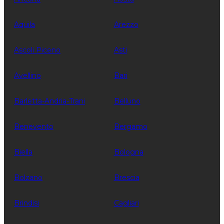
Aquila
Arezzo
Ascoli Piceno
Asti
Avellino
Bari
Barletta-Andria-Trani
Belluno
Benevento
Bergamo
Biella
Bologna
Bolzano
Brescia
Brindisi
Cagliari