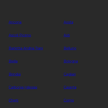
Ancona
Aosta
Ascoli Piceno
Asti
Barletta-Andria-Trani
Belluno
Biella
Bologna
Brindisi
Cagliari
Carbonia-Iglesias
Caserta
Chieti
Como