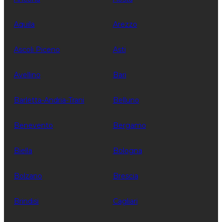
Aquila
Arezzo
Ascoli Piceno
Asti
Avellino
Bari
Barletta-Andria-Trani
Belluno
Benevento
Bergamo
Biella
Bologna
Bolzano
Brescia
Brindisi
Cagliari