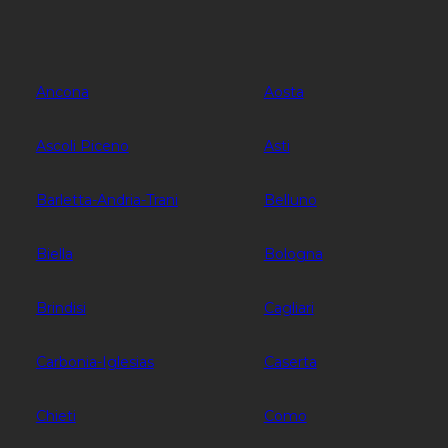
Ancona
Aosta
Ascoli Piceno
Asti
Barletta-Andria-Trani
Belluno
Biella
Bologna
Brindisi
Cagliari
Carbonia-Iglesias
Caserta
Chieti
Como