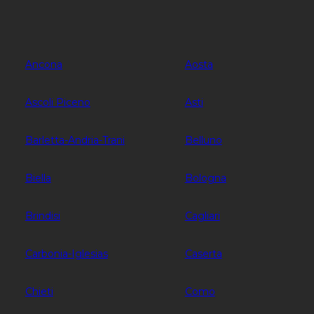
Ancona
Aosta
Ascoli Piceno
Asti
Barletta-Andria-Trani
Belluno
Biella
Bologna
Brindisi
Cagliari
Carbonia-Iglesias
Caserta
Chieti
Como