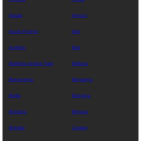
Aquila
Arezzo
Ascoli Piceno
Asti
Avellino
Bari
Barletta-Andria-Trani
Belluno
Benevento
Bergamo
Biella
Bologna
Bolzano
Brescia
Brindisi
Cagliari