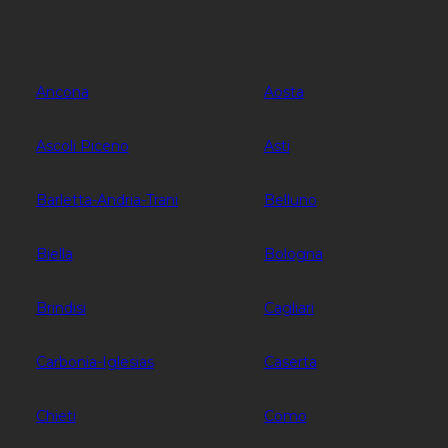
Ancona
Aosta
Ascoli Piceno
Asti
Barletta-Andria-Trani
Belluno
Biella
Bologna
Brindisi
Cagliari
Carbonia-Iglesias
Caserta
Chieti
Como