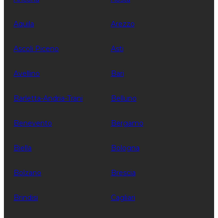
Aquila
Arezzo
Ascoli Piceno
Asti
Avellino
Bari
Barletta-Andria-Trani
Belluno
Benevento
Bergamo
Biella
Bologna
Bolzano
Brescia
Brindisi
Cagliari