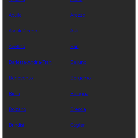
Aquila
Arezzo
Ascoli Piceno
Asti
Avellino
Bari
Barletta-Andria-Trani
Belluno
Benevento
Bergamo
Biella
Bologna
Bolzano
Brescia
Brindisi
Cagliari