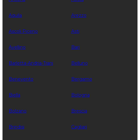
Aquila
Arezzo
Ascoli Piceno
Asti
Avellino
Bari
Barletta-Andria-Trani
Belluno
Benevento
Bergamo
Biella
Bologna
Bolzano
Brescia
Brindisi
Cagliari