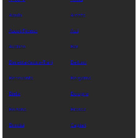
Aquila
Arezzo
Ascoli Piceno
Asti
Avellino
Bari
Barletta-Andria-Trani
Belluno
Benevento
Bergamo
Biella
Bologna
Bolzano
Brescia
Brindisi
Cagliari