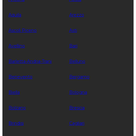
Aquila
Arezzo
Ascoli Piceno
Asti
Avellino
Bari
Barletta-Andria-Trani
Belluno
Benevento
Bergamo
Biella
Bologna
Bolzano
Brescia
Brindisi
Cagliari