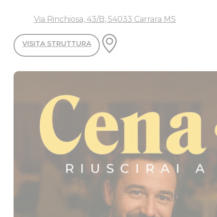
Via Rinchiosa, 43/B, 54033 Carrara MS
VISITA STRUTTURA