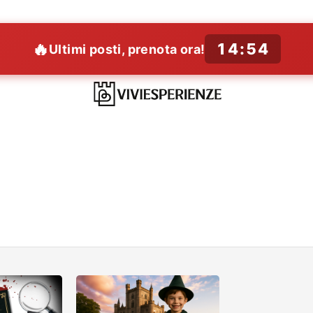
🔥
14:52
Ultimi posti, prenota ora!