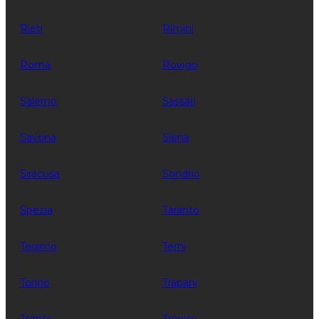
Rieti
Rimini
Roma
Rovigo
Salerno
Sassari
Savona
Siena
Siracusa
Sondrio
Spezia
Taranto
Teramo
Terni
Torino
Trapani