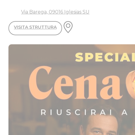
Via Barega, 09016 Iglesias SU
VISITA STRUTTURA