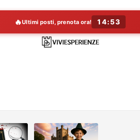
🔥
14:52
Ultimi posti, prenota ora!