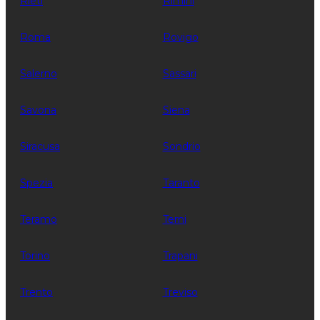
Rieti
Rimini
Roma
Rovigo
Salerno
Sassari
Savona
Siena
Siracusa
Sondrio
Spezia
Taranto
Teramo
Terni
Torino
Trapani
Trento
Treviso