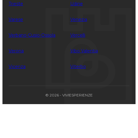
Trieste
Udine
Varese
Venezia
Verbano-Cusio-Ossola
Vercelli
Verona
Vibo Valentia
Vicenza
Viterbo
© 2026 - VIVIESPERIENZE