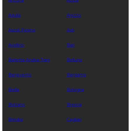
Ancona
Aosta
Aquila
Arezzo
Ascoli Piceno
Asti
Avellino
Bari
Barletta-Andria-Trani
Belluno
Benevento
Bergamo
Biella
Bologna
Bolzano
Brescia
Brindisi
Cagliari