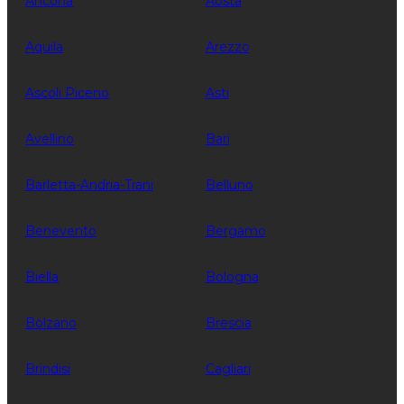
Ancona
Aosta
Aquila
Arezzo
Ascoli Piceno
Asti
Avellino
Bari
Barletta-Andria-Trani
Belluno
Benevento
Bergamo
Biella
Bologna
Bolzano
Brescia
Brindisi
Cagliari