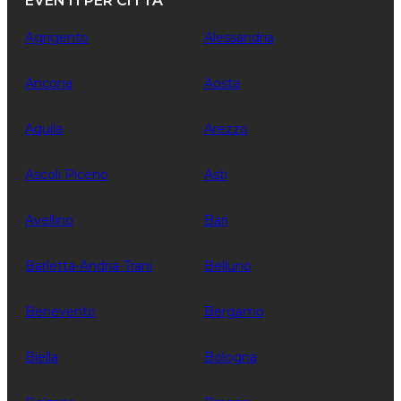
EVENTI PER CITTÀ
Agrigento
Alessandria
Ancona
Aosta
Aquila
Arezzo
Ascoli Piceno
Asti
Avellino
Bari
Barletta-Andria-Trani
Belluno
Benevento
Bergamo
Biella
Bologna