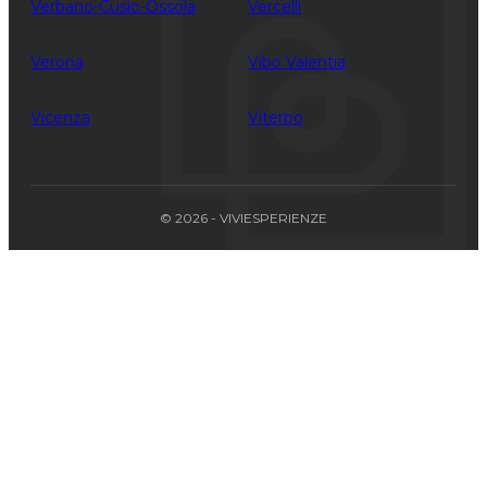
Verbano-Cusio-Ossola
Vercelli
Verona
Vibo Valentia
Vicenza
Viterbo
© 2026 - VIVIESPERIENZE