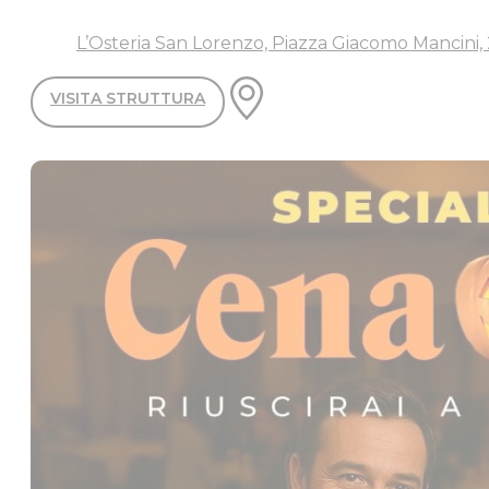
L’Osteria San Lorenzo, Piazza Giacomo Mancini, 2
VISITA STRUTTURA