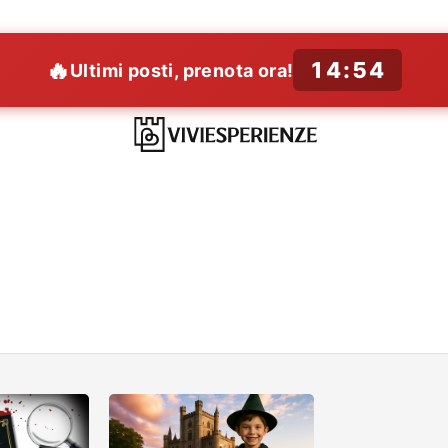
🔥
14:52
Ultimi posti, prenota ora!