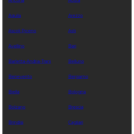
Ancona
Aosta
Aquila
Arezzo
Ascoli Piceno
Asti
Avellino
Bari
Barletta-Andria-Trani
Belluno
Benevento
Bergamo
Biella
Bologna
Bolzano
Brescia
Brindisi
Cagliari