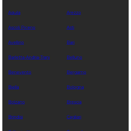
Aquila
Arezzo
Ascoli Piceno
Asti
Avellino
Bari
Barletta-Andria-Trani
Belluno
Benevento
Bergamo
Biella
Bologna
Bolzano
Brescia
Brindisi
Cagliari