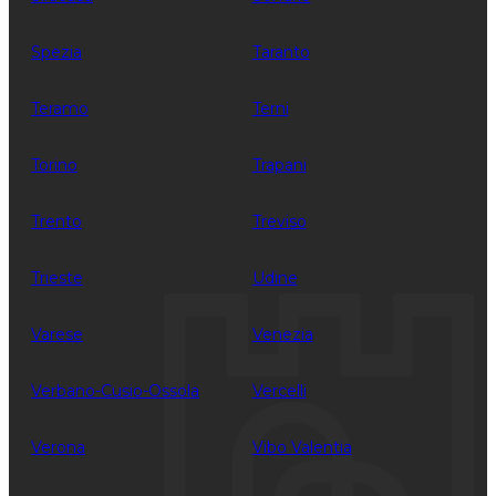
Spezia
Taranto
Teramo
Terni
Torino
Trapani
Trento
Treviso
Trieste
Udine
Varese
Venezia
Verbano-Cusio-Ossola
Vercelli
Verona
Vibo Valentia