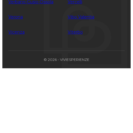
Verbano-Cusio-Ossola
Vercelli
Verona
Vibo Valentia
Vicenza
Viterbo
© 2026 - VIVIESPERIENZE