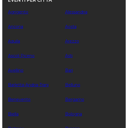
EVENTI PER CITTÀ
Agrigento
Alessandria
Ancona
Aosta
Aquila
Arezzo
Ascoli Piceno
Asti
Avellino
Bari
Barletta-Andria-Trani
Belluno
Benevento
Bergamo
Biella
Bologna