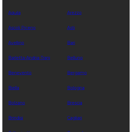
Aquila
Arezzo
Ascoli Piceno
Asti
Avellino
Bari
Barletta-Andria-Trani
Belluno
Benevento
Bergamo
Biella
Bologna
Bolzano
Brescia
Brindisi
Cagliari