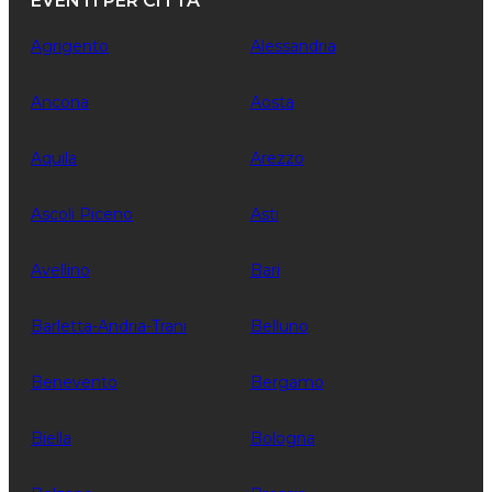
EVENTI PER CITTÀ
Agrigento
Alessandria
Ancona
Aosta
Aquila
Arezzo
Ascoli Piceno
Asti
Avellino
Bari
Barletta-Andria-Trani
Belluno
Benevento
Bergamo
Biella
Bologna