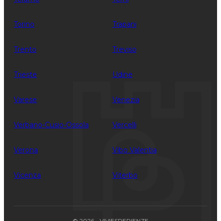
Torino
Trapani
Trento
Treviso
Trieste
Udine
Varese
Venezia
Verbano-Cusio-Ossola
Vercelli
Verona
Vibo Valentia
Vicenza
Viterbo
© 2026 - VIVIESPERIENZE