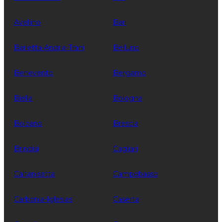
Avellino
Bari
Barletta-Andria-Trani
Belluno
Benevento
Bergamo
Biella
Bologna
Bolzano
Brescia
Brindisi
Cagliari
Caltanisetta
Campobasso
Carbonia-Iglesias
Caserta