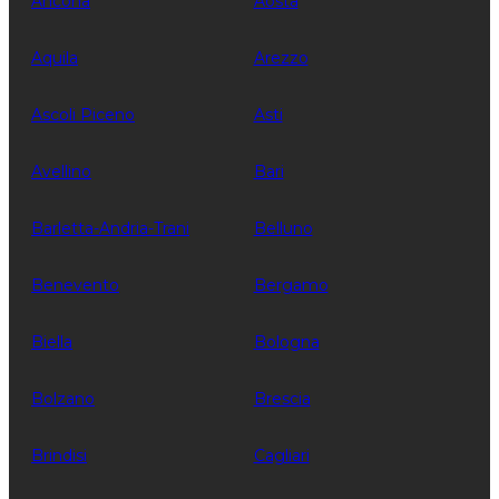
Ancona
Aosta
Aquila
Arezzo
Ascoli Piceno
Asti
Avellino
Bari
Barletta-Andria-Trani
Belluno
Benevento
Bergamo
Biella
Bologna
Bolzano
Brescia
Brindisi
Cagliari