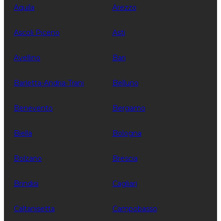
Aquila
Arezzo
Ascoli Piceno
Asti
Avellino
Bari
Barletta-Andria-Trani
Belluno
Benevento
Bergamo
Biella
Bologna
Bolzano
Brescia
Brindisi
Cagliari
Caltanisetta
Campobasso