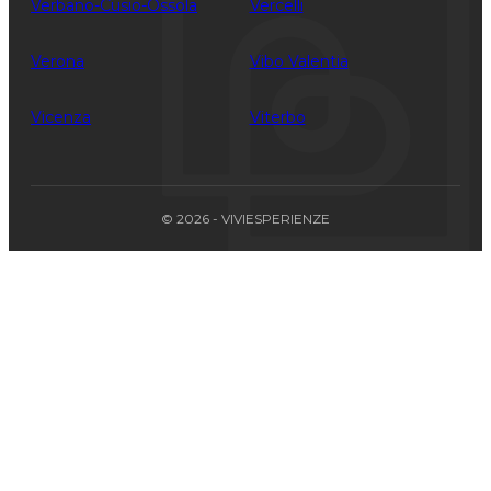
Verbano-Cusio-Ossola
Vercelli
Verona
Vibo Valentia
Vicenza
Viterbo
© 2026 - VIVIESPERIENZE