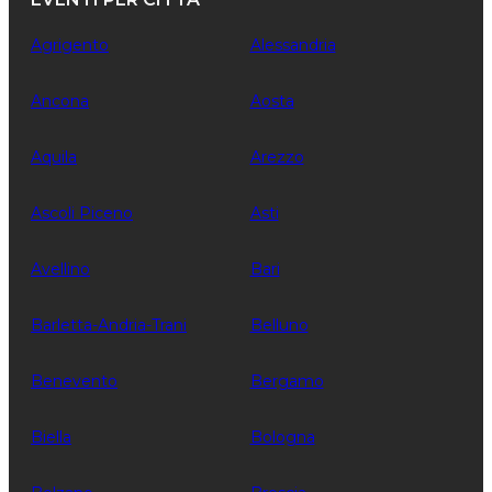
Agrigento
Alessandria
Ancona
Aosta
Aquila
Arezzo
Ascoli Piceno
Asti
Avellino
Bari
Barletta-Andria-Trani
Belluno
Benevento
Bergamo
Biella
Bologna