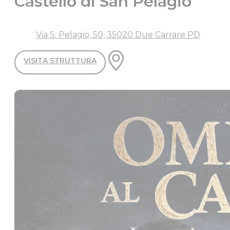
Castello di San Pelagio
Via S. Pelagio, 50, 35020 Due Carrare PD
VISITA STRUTTURA