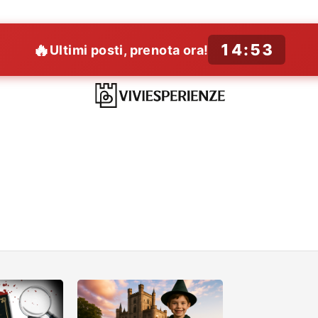
🔥
14:52
Ultimi posti, prenota ora!