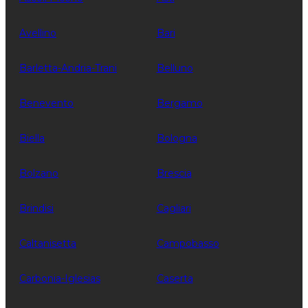
Avellino
Bari
Barletta-Andria-Trani
Belluno
Benevento
Bergamo
Biella
Bologna
Bolzano
Brescia
Brindisi
Cagliari
Caltanisetta
Campobasso
Carbonia-Iglesias
Caserta