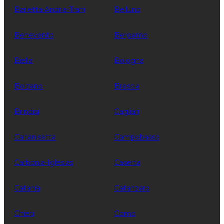
Barletta-Andria-Trani
Belluno
Benevento
Bergamo
Biella
Bologna
Bolzano
Brescia
Brindisi
Cagliari
Caltanisetta
Campobasso
Carbonia-Iglesias
Caserta
Catania
Catanzaro
Chieti
Como