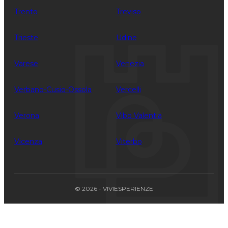
Trento
Treviso
Trieste
Udine
Varese
Venezia
Verbano-Cusio-Ossola
Vercelli
Verona
Vibo Valentia
Vicenza
Viterbo
© 2026 - VIVIESPERIENZE