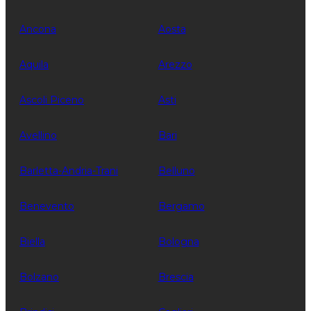
Ancona
Aosta
Aquila
Arezzo
Ascoli Piceno
Asti
Avellino
Bari
Barletta-Andria-Trani
Belluno
Benevento
Bergamo
Biella
Bologna
Bolzano
Brescia