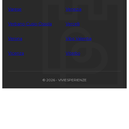
Varese
Venezia
Verbano-Cusio-Ossola
Vercelli
Verona
Vibo Valentia
Vicenza
Viterbo
© 2026 - VIVIESPERIENZE