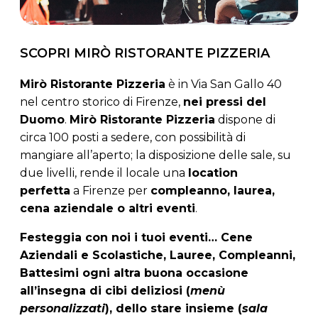
SCOPRI MIRÒ RISTORANTE PIZZERIA
Mirò Ristorante Pizzeria
è in Via San Gallo 40
nel centro storico di Firenze,
nei pressi del
Duomo
.
Mirò Ristorante Pizzeria
dispone di
circa 100 posti a sedere, con possibilità di
mangiare all’aperto; la disposizione delle sale, su
due livelli, rende il locale una
location
perfetta
a Firenze per
compleanno, laurea,
cena aziendale o altri eventi
.
Festeggia con noi i tuoi eventi… Cene
Aziendali e Scolastiche, Lauree, Compleanni,
Battesimi ogni altra buona occasione
all’insegna di cibi deliziosi (
menù
personalizzati
), dello stare insieme (
sala