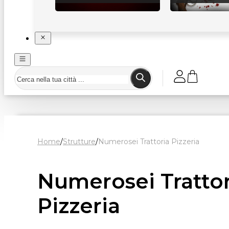
Home
/
Strutture
/
Numerosei Trattoria Pizzeria
Numerosei Trattor
Pizzeria