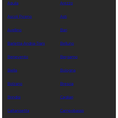
Aquila
Arezzo
Ascoli Piceno
Asti
Avellino
Bari
Barletta-Andria-Trani
Belluno
Benevento
Bergamo
Biella
Bologna
Bolzano
Brescia
Brindisi
Cagliari
Caltanisetta
Campobasso